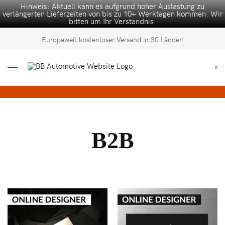
Hinweis: Aktuell kann es aufgrund hoher Auslastung zu
verlängerten Lieferzeiten von bis zu 10+ Werktagen kommen. Wir
bitten um Ihr Verständnis.
Europaweit kostenloser Versand in 30 Länder!
0
B2B