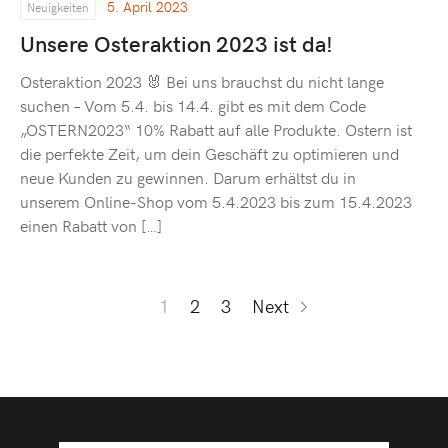
5. April 2023
Neuigkeiten
Unsere Osteraktion 2023 ist da!
Osteraktion 2023 🐰 Bei uns brauchst du nicht lange
suchen – Vom 5.4. bis 14.4. gibt es mit dem Code
„OSTERN2023“ 10% Rabatt auf alle Produkte. Ostern ist
die perfekte Zeit, um dein Geschäft zu optimieren und
neue Kunden zu gewinnen. Darum erhältst du in
unserem Online-Shop vom 5.4.2023 bis zum 15.4.2023
einen Rabatt von […]
1
2
3
Next