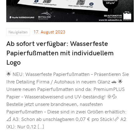
17. August 2023
Neuigkeiten
Ab sofort verfügbar: Wasserfeste
Papierfußmatten mit individuellem
Logo
🌟 NEU: Wasserfeste Papierfußmatten – Präsentieren Sie
Ihre Detailing Firma / Autohaus in neuem Glanz 🚗 🌟
Unsere neuen Papierfußmatten sind da: PremiumPLUS
Papier – Wasserabweisend und UV-beständig! 🌞💦
Bestelle jetzt unsere brandneuen, nassfesten
Papierfußmatten – Diese sind in zwei Größen erhältlich:
📐 A3: Schon ab unschlagbaren 0,07 € pro Stück!📏 A2
(XL): Nur 0,12 […]