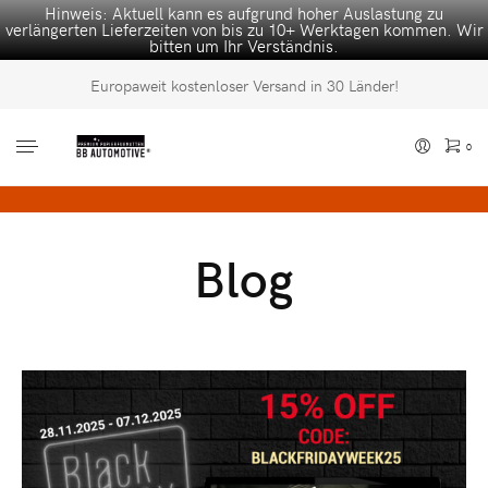
Hinweis: Aktuell kann es aufgrund hoher Auslastung zu
verlängerten Lieferzeiten von bis zu 10+ Werktagen kommen. Wir
bitten um Ihr Verständnis.
Europaweit kostenloser Versand in 30 Länder!
0
Es befinden sich keine Produkte im Warenkorb.
Blog