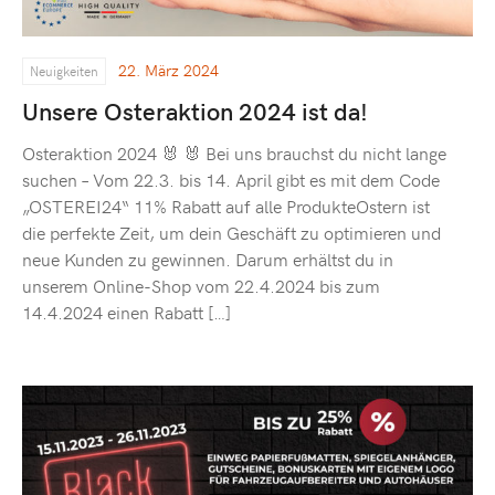
22. März 2024
Neuigkeiten
Unsere Osteraktion 2024 ist da!
Osteraktion 2024 🐰 🐰 Bei uns brauchst du nicht lange
suchen – Vom 22.3. bis 14. April gibt es mit dem Code
„OSTEREI24“ 11% Rabatt auf alle ProdukteOstern ist
die perfekte Zeit, um dein Geschäft zu optimieren und
neue Kunden zu gewinnen. Darum erhältst du in
unserem Online-Shop vom 22.4.2024 bis zum
14.4.2024 einen Rabatt […]