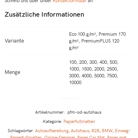
Schreib uns über unser
Kontaktformular
an.
Zusätzliche Informationen
Eco 100 g/m², Premium 170
Variante
g/m², PremiumPLUS 120
g/m²
100, 200, 300, 400, 500,
1000, 1500, 2000, 2500,
Menge
3000, 4000, 5000, 7500,
10000
Artikelnummer:
pfm-od-autohaus
Kategorie:
Papierfußmatten
Schlagwörter:
Autoaufbereitung
,
Autohaus
,
B2B
,
BMW
,
Einweg-
Papierfußmatten
,
Online-Designer
,
Paper Car Mat
,
Paper mat
,