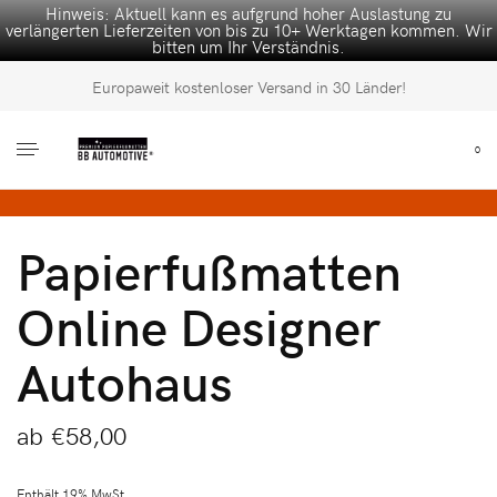
Hinweis: Aktuell kann es aufgrund hoher Auslastung zu
verlängerten Lieferzeiten von bis zu 10+ Werktagen kommen. Wir
bitten um Ihr Verständnis.
Europaweit kostenloser Versand in 30 Länder!
0
Papierfußmatten
Online Designer
Autohaus
ab
€
58,00
Enthält 19% MwSt.