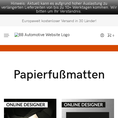
Hinweis: Aktuell kann es aufgrund hoher Auslastung zu
verlängerten Lieferzeiten von bis zu 10+ Werktagen kommen. Wir
bitten um Ihr Verständnis.
Europaweit kostenloser Versand in 30 Länder!
0
Papierfußmatten