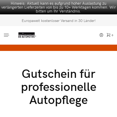
Hinweis: Aktuell kann es aufgrund hoher Auslastung zu
verlängerten Lieferzeiten von bis zu 10+ Werktagen kommen. Wir
bitten um Ihr Verständnis.
Europaweit kostenloser Versand in 30 Länder!
0
Es befinden sich keine Produkte im Warenkorb.
Gutschein für
professionelle
Autopflege