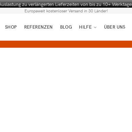
Auslastung zu verlängerten Lieferzeiten von bis zu 10+ Werktag
Europaweit kostenloser Versand in 30 Länder!
SHOP
REFERENZEN
BLOG
HILFE
ÜBER UNS